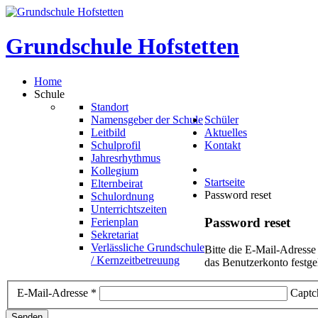
Grundschule
Hofstetten
Home
Schule
Standort
Namensgeber der Schule
Schüler
Leitbild
Aktuelles
Schulprofil
Kontakt
Jahresrhythmus
Kollegium
Startseite
Elternbeirat
Password reset
Schulordnung
Unterrichtszeiten
Password
reset
Ferienplan
Sekretariat
Verlässliche Grundschule
Bitte die E-Mail-Adresse
/ Kernzeitbetreuung
das Benutzerkonto festge
E-Mail-Adresse
*
Captc
Senden