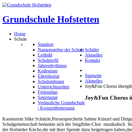
Grundschule
Hofstetten
Home
Schule
Standort
Namensgeber der Schule
Schüler
Leitbild
Aktuelles
Schulprofil
Kontakt
Jahresrhythmus
Kollegium
Startseite
Elternbeirat
Aktuelles
Schulordnung
Joy&Fun Chorus übergibt
Unterrichtszeiten
Ferienplan
Joy&Fun
Chorus
ü
Sekretariat
Verlässliche Grundschule
/ Kernzeitbetreuung
Kassiererin Silke Schätzle,Pressesprecherin Sabine Künzel und Diri
Schulgemeinschaft bedankte sich der Singflöhe-Chor musikalisch für
der Hofstetter Kirche,die mit ihrer Spende dazu beigetragen haben,d